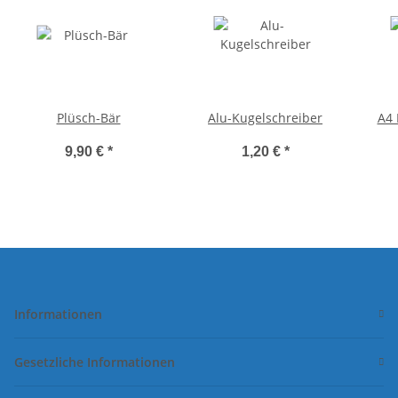
Plüsch-Bär
Alu-Kugelschreiber
A4 
9,90 €
*
1,20 €
*
Informationen
Gesetzliche Informationen