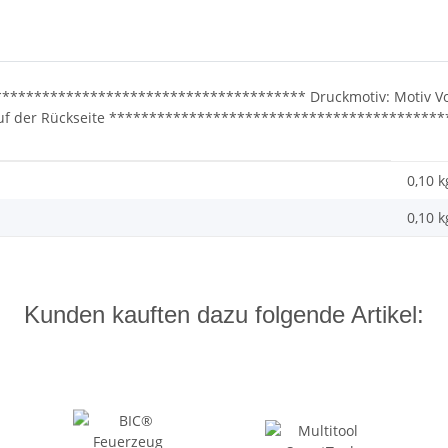
************************************** Druckmotiv: Motiv Vol
 auf der Rückseite ****************************************
0,10 k
0,10
k
Kunden kauften dazu folgende Artikel: