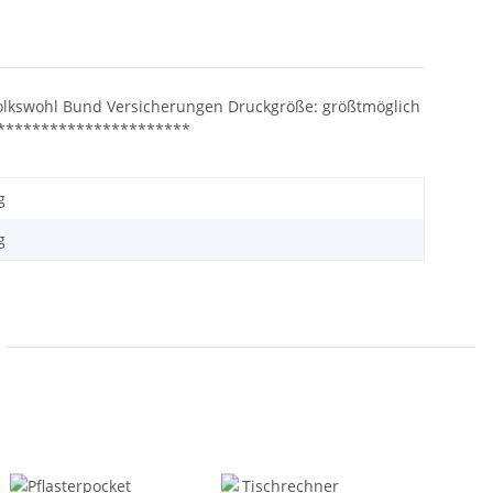
kswohl Bund Versicherungen Druckgröße: größtmöglich
************************
g
g