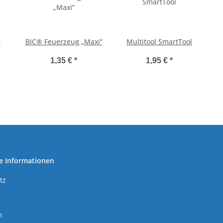
r
BIC® Feuerzeug „Maxi”
Multitool SmartTool
1,35 €
*
1,95 €
*
e Informationen
tz
m