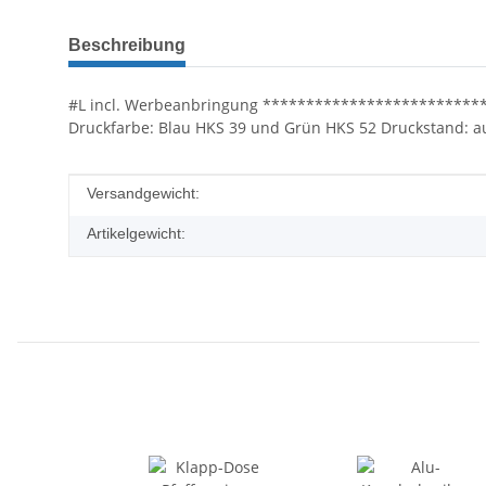
weitere Registerkarten anzeigen
Beschreibung
#L incl. Werbeanbringung **************************
Druckfarbe: Blau HKS 39 und Grün HKS 52 Druckstand:
Produkteigenschaft
Wert
Versandgewicht:
Artikelgewicht: