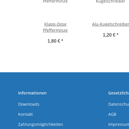
Klapp-Dose
Alu-Kugelschreibe
Pfefferminze
1,20 €
*
1,80 €
*
Informationen
Gesetzlich
Downloads
Datenschu
Kontakt
AGB
Zahlungsmöglichkeiten
Impressu